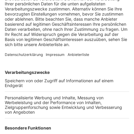
Bürgermeister Dirk Breuer und Schuldezernent
Jens Menzel nächste Woche ein persönliches
Gespräch mit dem Regierungspräsidenten der
Kölner Bezirksregierung, Thomas Wilk, führen.
Veröffentlicht:
Freitag, 24.03.2023 15:19
Anzeige
Denn aktuell stehen über 30 Hürther Schülerinnen und
Schüler ohne Platz an einem Gymnasium in ihrer Stadt
da. Hintergrund des Problems ist, dass sich in diesem
Jahr deutlich mehr Schülerinnen und Schüler an den
beiden Hürther Gymnasien angemeldet haben als diese
Plätze haben. Mit einem Dringlichkeitsantrag wollte
die Stadt daher dafür sorgen, dass Hürther Kinder an
den Gymnasien bevorzugt werden. Dem schob die
Bezirksregierung aber den Riegel vor und wies die