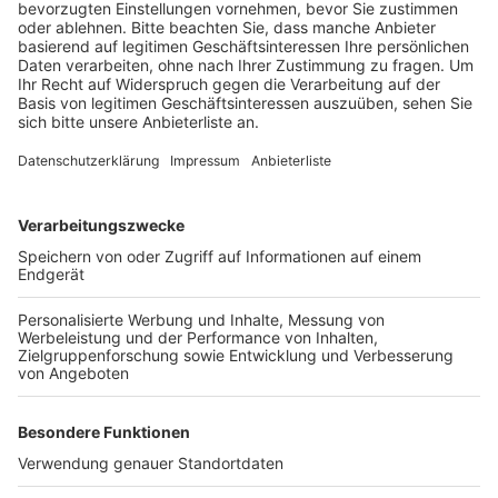
Anzeige
Dort soll er der Kassiererin von hinten ein Messer an
den Hals gehalten und Geld gefordert haben. Die Frau
gab fast 300 Euro raus, außerdem nahm der
Angeklagte aus der geöffneten Kassenlade Geldrollen
mit, heißt es in der Anklage. Der polizeibekannte Mann
war kurz nach dem Überfall festgenommen worden.
Für den Prozess sind vier Verhandlungstage bis bis
Ende der Woche vorgesehen.
Anzeige