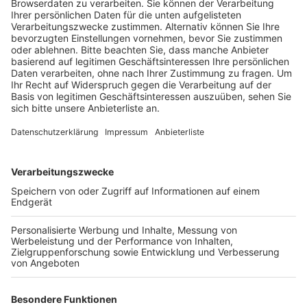
vernommen und die Kommunikationsdaten
ausgewertet worden.
Veröffentlicht:
Samstag, 20.04.2024 11:11
Anzeige
Ob und wann es zu einem Prozess kommt, ist aber
noch unklar. Die Staatsanwaltschaft ermittelt gegen
zwei Beschuldigte wegen des Verdachts der
fahrlässigen Tötung. Zwei Arbeiter waren Anfang Mai
von dem Intercity erfasst worden, fünf Kollegen
konnten im letzten Moment zur Seite springen. Die
Männer hatten im Auftrag der Deutschen Bahn
Arbeiten im Gleisbett durchgeführt. Als sie auf die
Schienen gingen, waren sie davon ausgegangen, dass
die Strecke bereits gesperrt ist – das war aber nicht
der Fall. Warum die vorgeschriebenen