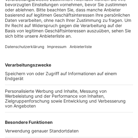
zusammengestoßen.
Veröffentlicht:
Sonntag, 12.09.2021 09:17
Anzeige
Eine Brühlerin und ihr siebenjähriger Sohn sowie die
Beifahrerin des zweiten Wagens wurden leicht
verletzt. Gegenüber der Polizei gaben sowohl die
Fahrerin als auch der Fahrer an, bei grün in die Kreuzung
gefahren zu sein. Auch weitere Zeugenaussagen
weichen laut Polizei teilweise voneinander ab. Die
Ermittlungen dauern an.
Anzeige