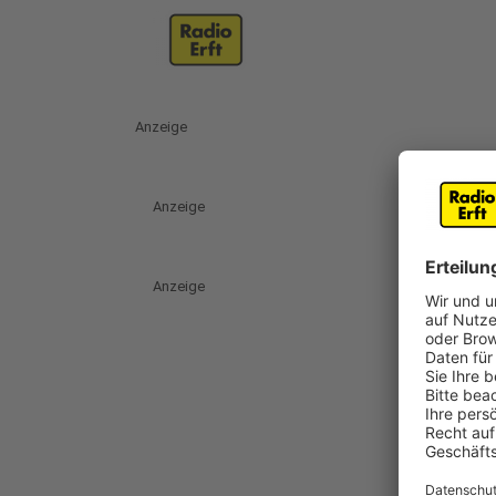
Anzeige
Anzeige
Anzeige