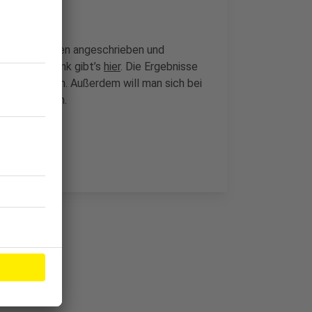
 Jahren wurden angeschrieben und
igen. Den Link gibt’s
hier
. Die Ergebnisse
achtet werden. Außerdem will man sich bei
chen richten.