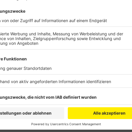
Anzeige
Fast 3.000 Jugendliche im Alter zwischen 14 und 18
gebeten, sich anonym an der online-Umfrage zu beteil
sollen in Zukunft bei der städtische Entwicklung be
den Angeboten für Jugendliche mehr nach ihren Wüns
Anzeige