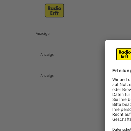
Anzeige
Anzeige
Anzeige