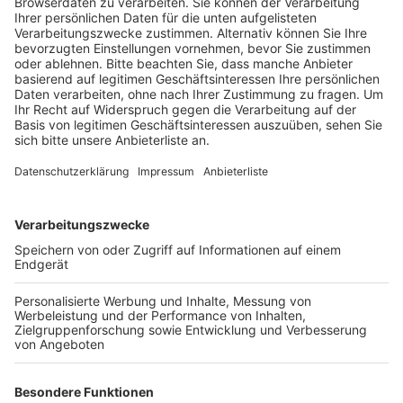
Veröffentlicht:
Montag, 30.11.2020 07:24
Anzeige
Dabei handelt es sich um ein modernes Bürogebäude
mit 13 Stockwerken, das schon von der Luxemburger
Straße aus zu sehen sein wird. Daneben sind in
weiteren mehrgeschossigen Bürogebäuden
Gewerbeflächen für Büros, Verwaltungen und
Dienstleistung geplant. Sie sollen aber weitestgehend
durch die dichte Baumkulisse am Wasserwerk Efferen
verdeckt werden. Der Gewerbepark wird sich nach und
nach entwickeln. Das hängt vor allem davon ab, wie
schnell sich Mieter für die Flächen finden.
Anzeige