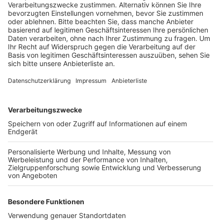
Veröffentlicht:
Donnerstag, 09.03.2023 15:49
Anzeige
Das hat die Stadt Hürth nach einem Gespräch mit dem
Landesbetrieb Straßenbau NRW mitgeteilt. Laut dem
Landesbetrieb liegt es unter anderen daran, dass es
Probleme mit den notwendigen Grundstücken gibt. Für
die SPD ist diese Nachricht nach eigenen Angaben
eine verkehrspolitische Katastrophe. Denn dadurch
werde die Luxemburger Straße zum Nadelöhr.
Auswirkungen haben die Verzögerungen auch auf die
geforderte Ampelanlage an der Kreuzung Rondorfer
Straße / Luxemburger Straße. Denn sie kann erst im
Zuge des Weiterbaus der B265n installiert werden.
Anzeige