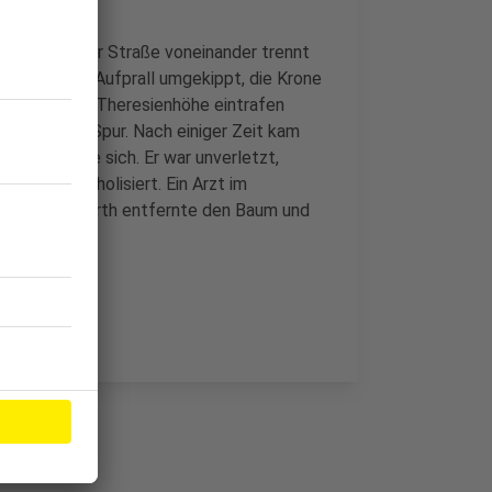
hrstreifen der Straße voneinander trennt
durch den Aufprall umgekippt, die Krone
eamten an der Theresienhöhe eintrafen
 aber keine Spur. Nach einiger Zeit kam
und stellte sich. Er war unverletzt,
d zudem alkoholisiert. Ein Arzt im
Feuerwehr Hürth entfernte den Baum und