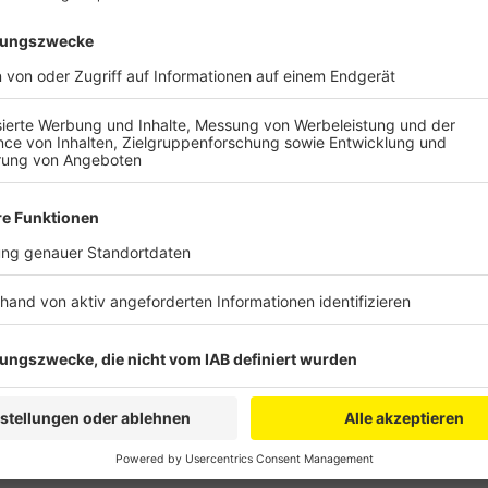
Das Fahrzeug war auf der Verkehrsinsel, die beide Fa
an einem Baum zum Stehen gekommen. Der Baum war 
brach dabei ab und blockierte die Straße. Als die B
fanden sie zwar das Fahrzeug, von dem Fahrer gab es
der 21-jährige aber aus einem nahegelegenen Gebüsch 
jedoch nicht in Besitz einer gültigen Fahrerlaubnis un
Krankenhaus Brühl entnahm ihm Blutproben und die 
räumte die Straße frei.
Anzeige