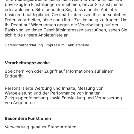
der Stadt.
Veröffentlicht:
Donnerstag, 10.11.2022 12:42
Anzeige
An selber Stelle soll ein Sport- und Freizeitpark mit
viel Grün entstehen. Bereits vor mehr als drei Jahren
war eine Machbarkeitsstudie in Auftrag gegeben
worden. Damals haben sich die Hürther für einen
Skatepark, eine BMX- und Mountainbikeanlage,
Kletteraktivitäten und einen botanischen Garten
ausgesprochen.
Anzeige