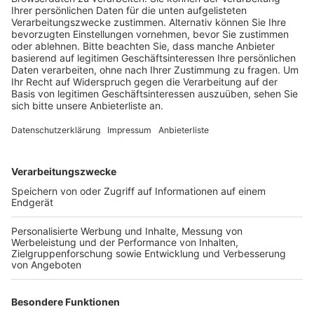
Anzeige
Euer Lieblingssong – direkt vom
Wunschhit-Baum ins Radio!
Anzeige
Unser Wunschhit-Baum wächst mit euren Wünschen!
Einfach das Formular ausfüllen, euren Lieblingssong
eintragen – und schon bringt ihr den Wunschhit-Baum
zum Strahlen! Wir sammeln alle eure Lieblingshits und
spielen sie dann bei uns, bei Radio Erft! Und
mitmachen lohnt sich direkt doppelt: Unter allen
Teilnehmern und Teilnehmerinnen verlosen wir
Freikarten für den Gertrudenhof.