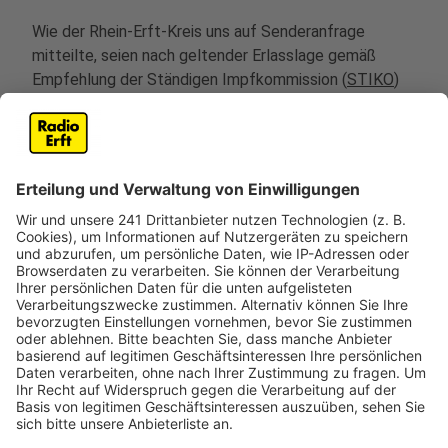
Wie der Rhein-Erft-Kreis uns auf Senderanfrage
mitteilte, seien nach geltender Erlasslage gemäß
Empfehlung der Ständigen Impfkommission (
STIKO
)
gegenwärtig Auffrischungsimpfungen (sog. Booster-
Impfungen) für folgende Personen vorgesehen:
Ab sofort empfiehlt die STIKO
allen Personen
ab 12 Jahren
die COVID-19-Auffrischimpfung.
Und insbesondere
Personen ab 70 Jahre
Personen mit Immundefizienz
Pflegepersonal mit direktem Kontakt zu
Pflegenden in ambulanten, teil- oder
vollstationären Einrichtungen für Pflege oder für
andere Menschen mit direktem Patientenkontakt
sowie
für Personen mir einer mindestens vier Wochen