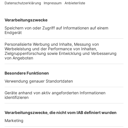
zurückliegenden Impfung des Impfstoffes der
Firma Johnson & Johnson.
Von der STIKO heißt es auch:
"Auf Grundlage neuer Sicherheitsdaten des Paul-
Ehrlich-Instituts (PEI) und weiterer internationaler
Daten hat die STIKO ihre COVID-19-
Impfempfehlung aktualisiert und empfiehlt,
Personen unter 30 Jahren ausschließlich mit
dem Impfstoff Comirnaty zu impfen. Diese
Empfehlung gilt sowohl für die
Grundimmunisierung als auch für mögliche
Auffrischimpfungen."
(
Zur Pressemitteilung
)
Anzeige