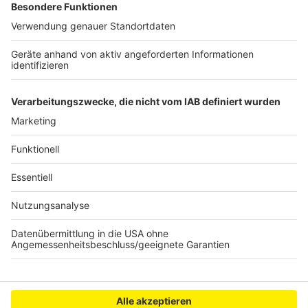
Wer nicht genug bekommen und weitere Portionen
Lachen verschrieben bekommen möchte: Lisa Feller
ist aktuell mit ihrem Programm "Schön für dich" auf
Tour. Alle Termine und Ticketinfos
gibt es hier
.
Anzeige
Anzeige
Anzeige