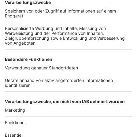
Gehwegen gefriert. Um diese Stellen zu sichern,
führen die Feuerwehrfahrzeuge derzeit in der Regel
einen Sack Streusalz mit.
Auch die Kleidung der Einsatzkräfte wird bei den
niedrigen Temperaturen zur Herausforderung. Sp
schützt die Schutzkleidung zwar vor Feuer und Hitze,
bei Minusgraden wärmt sie jedoch nicht optimal – und
nach den Einsätzen können die geschwitzten
Feuerwehrleute schnell auskühlen.
Das Löschwasser selbst stellt hingegen keine Gefahr
dar: Es kann bei den aktuellen Temperaturen weder in
den Hydranten noch in den Schläuchen oder
Fahrzeugen gefrieren, so der Kreisbrandmeister.
Anzeige