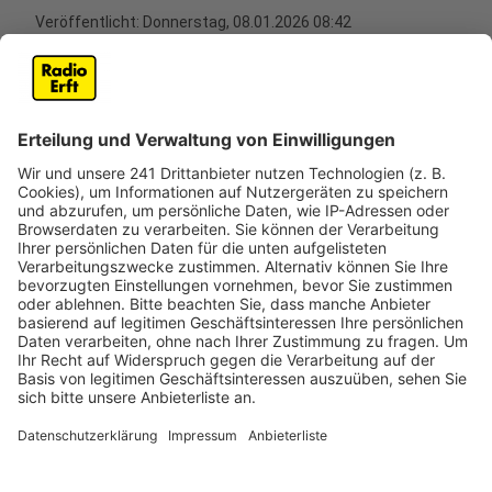
Veröffentlicht:
Donnerstag, 08.01.2026 08:42
Anzeige
Die Feuerwehren im Rhein-Erft-Kreis müssen auch bei
Schnee und Minustemperaturen regelmäßig zu
Bränden ausrücken. Das Winterwetter bringt dabei
einige Herausforderungen mit sich, insbesondere für
die Einsatzkräfte vor Ort.
Die größte Gefahr sieht der Kreisbrandmeister im
Rhein-Erft-Kreis aktuell in den erschwerten
Bedingungen bei der Anfahrt. Glatte Straßen und
Schneefall machen es den Feuerwehrleuten
schwieriger, schnell zu den Gerätehäusern und
Einsatzorten zu gelangen. Vor Ort kann es zusätzlich
glatt werden, wenn Löschwasser auf Straßen oder