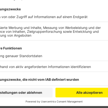
Dabei wurden laut Polizei sowohl die Fähre als auch
Medienberichten liegt der Schaden bei etwa 100.000
wie stark es selbst bei dem Zusammenstoß beschädig
es nicht. Die Wasserschutzpolizei in Duisburg soll je
Zusammenstoß gekommen ist.
Anzeige