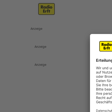
Anzeige
Anzeige
Anzeige