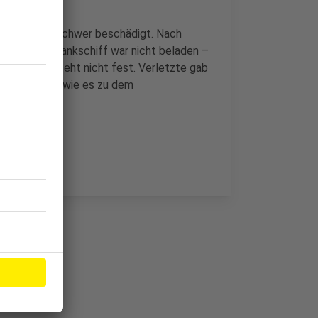
 der Anleger schwer beschädigt. Nach
 Euro. Das Tankschiff war nicht beladen –
t wurde, steht nicht fest. Verletzte gab
tzt ermitteln, wie es zu dem