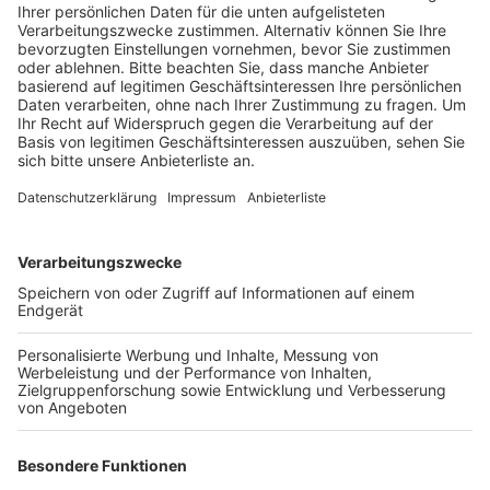
Veröffentlicht:
Sonntag, 24.08.2025 10:24
Anzeige
Bauarbeiten starten bald
Anzeige
Ziel ist es, das Haus der Vielfalt als einen Anlaufpunkt
für alle Bergheimer zu integrieren, wo das soziale
Miteinander, der Austausch und die Integration gelebt
werden. Das Gebäude wird zunächst modernisiert,
umgebaut und barrierefrei gestaltet. Rund 22 Millionen
Euro stellt das Land NRW dafür bereit und übernimmt
damit die gesamten Kosten. Die Bauarbeiten dafür