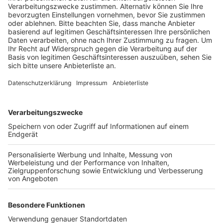
mehr echten Austausch zwischen den Schülerinnen
und Schülern geben.
Das Konzept haben Schülerinnen und Schüler,
Lehrkräfte und Eltern gemeinsam überarbeitet. Nach
der dreiwöchigen Testphase soll die Schülerkonferenz
vor den Sommerferien entscheiden, ob es dauerhaft
eingeführt wird.
Anzeige
Weitere Themen von Rhein und Erft
Anzeige
Pride Month: Regenbogenfahne weht in
Wesseling
Rhein-Erft: Rheinlandtarif startet bei Bus und