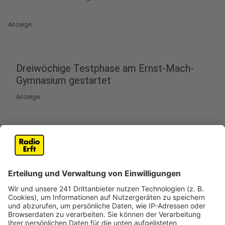
Anzeige
Dreiwöchige Testphase am Ernst-Mach-
Gymnasium gestartet
Anzeige
Am Ernst-Mach-Gymnasium in Hürth gelten jetzt
andere Regeln. Drei Wochen lang sind Handys auf dem
ganzen Schulgelände für alle Klassen verboten. Die
Regeln sind in den letzten zwei Wochen erklärt
worden, heißt es von dem Insta-Account der Schule.
Das Ziel der Testphase: weniger Ablenkung durch
Handys und soziale Medien und dadurch mehr
Fokussierung auf das Lernen. Außerdem soll es wieder