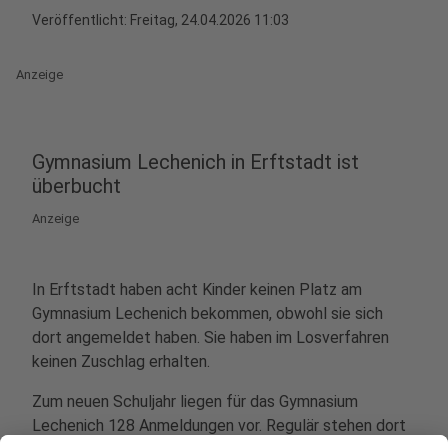
Veröffentlicht:
Freitag, 24.04.2026 11:03
Anzeige
Gymnasium Lechenich in Erftstadt ist
überbucht
Anzeige
In Erftstadt haben acht Kinder keinen Platz am
Gymnasium Lechenich bekommen, obwohl sie sich
dort angemeldet haben. Sie haben im Losverfahren
keinen Zuschlag erhalten.
Zum neuen Schuljahr liegen für das Gymnasium
Lechenich 128 Anmeldungen vor. Regulär stehen dort