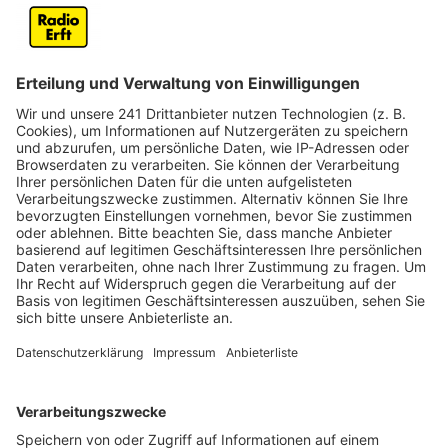
aber nur 120 Plätze in vier fünften Klassen zur
Verfügung. Für die Einrichtung einer zusätzlichen
fünften Klasse hätte es nach Angaben des
Schuldezernenten mindestens 135 Anmeldungen
geben müssen.
Die Bezirksregierung Köln hat den Antrag der Stadt
Erftstadt auf eine weitere Klasse deshalb abgelehnt.
Für die betroffenen Familien bedeutet das, dass sie
sich nun nach einer anderen weiterführenden Schule
umsehen müssen. Teilweise sind damit auch längere
Schulwege verbunden.
Nach Angaben der Stadt betrifft die Absage auch
Kinder, die direkt neben dem Schulzentrum Lechenich
wohnen. Bürgermeisterin Weitzel kann nach eigenen
Angaben den Ärger der betroffenen Eltern
nachvollziehen. Gleichzeitig machte sie deutlich, dass
die Stadt in diesem Fall keine Handlungskompetenz
habe.