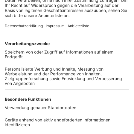
über die Ladentheke ging. Auch das ist Musik für
Kundenohren: Bei schlecht verständlichen oder
fehlerhaften Montage- oder
Bedienungsanleitungen haftet der Verkäufer!
Gutschein:
Wer mit einem Gutschein beschenkt
wurde, muss darauf achten, wann die Einlösefrist
endet. Wenn nichts anderes vereinbart wurde, gilt
die gesetzliche Verjährungsfrist von drei Jahren.
Kauf im Internet:
Wurde das Präsent im Internet
gekauft, ist die Rückgabe einfacher. Fast jeder im
Internet geschlossene Vertrag kann innerhalb von
14 Tagen widerrufen werden. Widerrufen und die
Ware zurückschicken kann man auch, wenn einem
der Artikel nicht gefällt. Wichtig ist aber, dass die
Widerrufsfrist an den Weihnachtsfeiertagen
noch
nicht
abgelaufen ist.