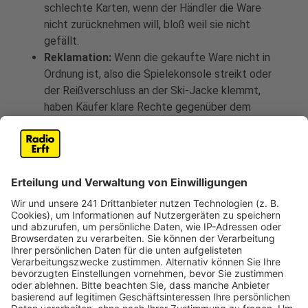
schlechte Karten, wenn der Händler die Ware
nicht zurücknehmen will, bloß weil sie nicht
gefällt.
Reklamation:
Wenn die gekaufte Ware nicht in
Ordnung ist, also die Spielekonsole streikt oder
der Reißverschluss an der Ski-Jacke klemmt,
haben Käufer klare Rechte gegenüber dem
Verkäufer. Denn beim Kauf besteht zwei Jahre
lang die Möglichkeit, Ansprüche wegen eines
Mangels beim Händler geltend zu machen.
Rechte des Händlers:
Bevor der Kunde jedoch
den Kaufpreis der fehlerhaften Ware zurückerhält
oder mindern kann, muss er dem Händler die
Möglichkeit geben, zu reparieren oder
mangelfreien Ersatz zu liefern.
Vorteile für Kunden:
Kommt es wegen des
Mangels zum Streit, muss der Händler innerhalb
der ersten sechs Monate nach dem Kauf
nachweisen, dass die Ware einwandfrei war, als sie