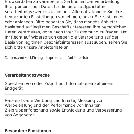
Veröffentlicht:
Freitag, 02.05.2025 11:12
Anzeige
Bewohner wurden in Sicherheit gebracht
Anzeige
Die Feuerwehr Pulheim musste in der Nacht zu Freitag
(2. Mai) zu einem Großeinsatz in Brauweiler ausrücken.
Dort hatte es in einer Obdachlosenunterkunft in der
Berliner Straße gebrannt. Als die Löschkräfte an dem
betroffenen Haus eintrafen, drang bereits dichter
Rauch aus dem Fenster einer Wohnung. Die Bewohner
hatten sich teilweise selbst in Sicherheit gebracht –
einige mussten aber auch von der Feuerwehr ins Freie