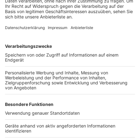
Die Tradition des Gymnicher Ritts stammt aus dem 13.
Jahrhundert. Beim fünften Kreuzzug war Ritter Arnold
von Gymnich mit seinem Pferd in einen Sumpf geraten
und stecken geblieben. In seiner Not flehte er Gott um
Hilfe an. Nachdem sich sein Pferd dann doch noch
befreien konnte, gelobte der Ritter, einmal im Jahr
rund um seinen Heimatort Gymnich einen Ritt zu
veranstalten. Das passiert in diesem Jahr zum 801
Mal.
Anzeige
Weitere Themen von Rhein und Erft
Anzeige
REVG erweitert Einsatz von Bodycams
Rhein-Erft-Kreis startet Katretter-App