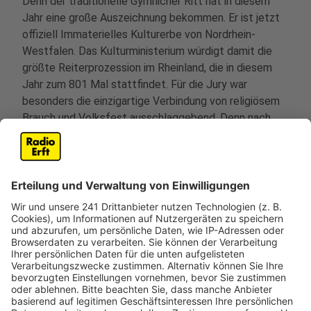
Denn der traditionelle Gymnicher Ritt hat in diesem
Jahr eine große Auszeichnung bekommen. Er ist jetzt
offiziell Immaterielles Kulturerbe von Nordrhein-
Westfalen. Das Kulturministerium würdigt damit die
größte Reiterprozession im Rheinland, die in diesem
Jahr zum 801 Mal stattfindet. Für die Jury war
besonders die einzigartige Verbindung von religiösem
Brauch und Volksfest ausschlaggebend. Denn nach
der Prozession findet ein Jahrmarkt statt. In der Regel
kommen dazu mehrere tausend Besucher.
Anzeige
Gymnicher Ritt erinnert an Rettung von
Ritter Arnold
Anzeige