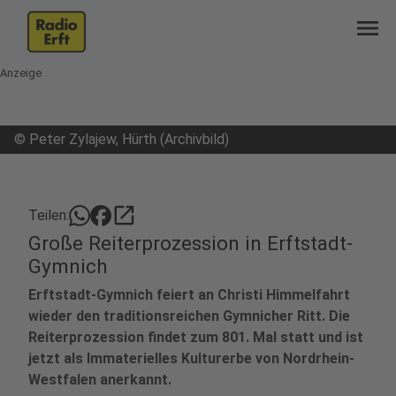
menu
Anzeige
©
Peter Zylajew, Hürth (Archivbild)
open_in_new
Teilen:
Große Reiterprozession in Erftstadt-
Gymnich
Erftstadt-Gymnich feiert an Christi Himmelfahrt
wieder den traditionsreichen Gymnicher Ritt. Die
Reiterprozession findet zum 801. Mal statt und ist
jetzt als Immaterielles Kulturerbe von Nordrhein-
Westfalen anerkannt.