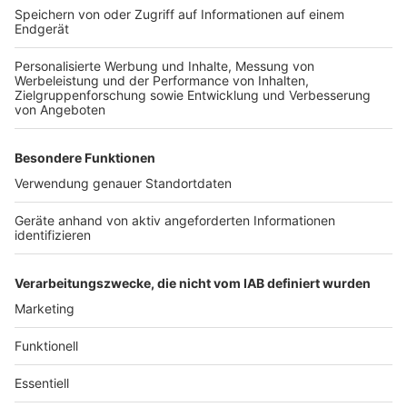
Auch das Familienministerium zeigt sich erfreut. "Die
bisherigen Studienergebnisse geben keinen Anlass
davon auszugehen, dass von Kita-Kindern ein erhöhtes
Infektionsrisiko ausgeht oder im Umfeld
Infektionsketten ausgelöst werden“, erklärt
Familienminister Joachim Stamp. Die Ergebnisse
werden für zukünftige Überlegungen, zum Beispiel für
den Übergang auf normalen Regelbetrieb, mit
einfließen.
Autor: Joachim Schultheis
Anzeige