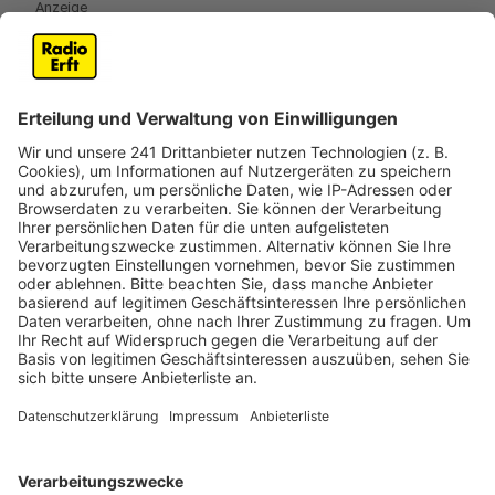
Anzeige
„Die Auswertung zeigt, dass im Studienzeitraum
die Häufigkeit von Neuinfektionen in
Düsseldorfer Kitas auf dem gleichen Niveau wie
für die Stadt Düsseldorf insgesamt lag."
Studienleiter Professor Jörg Timm von der Uniklinik
Düsseldorf zeigt sich zufrieden mit den Ergebnissen.
Nach der Öffnung der Kitas im eingeschränkten
Regelbetrieb ist das Infektionsgeschehen nach diesen
Erkenntnissen nicht überproportional angestiegen“,
sagt Timm. „Hier zeigt sich kein Unterschied zur
Häufigkeit von Infektionen außerhalb von Kitas.“
Anzeige