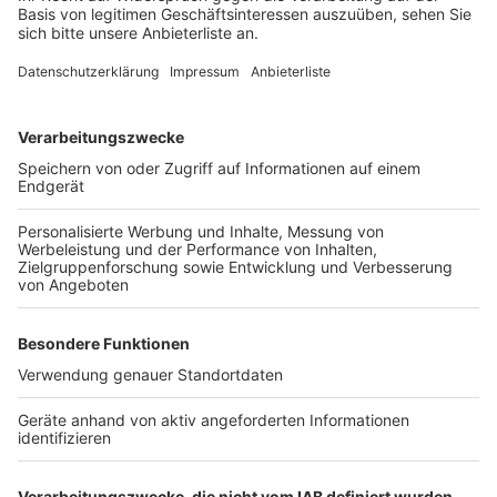
und heftiger auftreten. Eigentümer und Mieter sollten
sich deshalb
frühzeitig mit Schutzmaßnahmen
gegen
eindringendes Wasser beschäftigen. Dazu zählt etwa,
Kellerfenster abzudichten oder zu prüfen, ob Abläufe
rund ums Haus frei sind.
Anzeige
Weitere Themen von Rhein und Erft
Anzeige
Arbeitslosigkeit im Rhein-Erft-Kreis sinkt
Köln: Ex-Dreigestirn übergibt Spende von 124.000
Euro
Erdbeerfelder im Kreis öffnen wieder