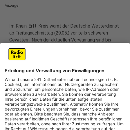
Anzeige
Im Rhein-Erft-Kreis warnt der Deutsche Wetterdienst
ab Freitagnachmittag (29.05.) vor teils schweren
Gewittern. Nach der aktuellen Vorwarnung sind bis
Mitternacht Starkregen, Hagel und Sturmböen
möglich. Die Vorwarnung gilt derzeit von 15 Uhr bis 24
Uhr. Wie sich die Wetterlage genau entwickelt, sollte
weiter aufmerksam verfolgt werden.
Auch die Feuerwehr Bedburg ruft dazu auf, rechtzeitig
Vorsichtsmaßnahmen zu treffen. Dazu gehört zum
Beispiel, lose Gegenstände im Außenbereich zu
sichern. Außerdem empfiehlt die Feuerwehr, Fahrten
am Freitagabend (29.05.) möglichst zu vermeiden. Die
Stadt Bergheim weist ebenfalls auf mögliche Folgen
von Starkregen hin. Nach Angaben der Stadt kann
Starkregen durch den Klimawandel künftig häufiger