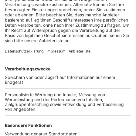
Anzeige
Demnach gilt künftig, dass Kinder zwischen 6 und 16
Jahren keine FFP2-Masken mehr tragen müssen. Für
sie reicht die blaue OP-Maske. Sobald dies im
Bundesgesetzblatt
veröffentlicht wird, ist die
Regelung in Kraft.
Zudem stimmte der Bundesrat dafür, dass künftig
auch Apothekerinnen und Apotheker Nachträge im
Impfpass vornehmen dürfen, z.B. für die Corona-
Impfung.
Wer falsche Impf- oder Testbescheinigungen
ausstellt, muss künftig mit bis zu zwei Jahren
Freiheitsstrafe rechnen, wer die falschen
Bescheinigungen nutzt mit bis zu einem Jahr.