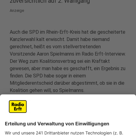
zuversichtlich auf 2. Wahlgang
Anzeige
Auch die SPD im Rhein-Erft-Kreis hat die gescheiterte
Kanzlerwahl kalt erwischt. Damit habe niemand
gerechnet, heißt es vom stellvertretenden
Vorsitzende Aaron Spielmanns im Radio Erft-Interview.
Der Weg zum Koalitionsvertrag sei ein Kraftakt
gewesen, aber man habe es geschafft, ein Ergebnis zu
finden. Die SPD habe sogar in einem
Mitgliederentscheid darüber abgestimmt, ob sie in die
Koalition gehen will, so Spielmanns.
Aus der Vergangenheit wisse man, dass solche
Entscheidungen von den SPD-Abgeordneten im
Bundestag respektiert würden, das erwarte er vor dem
2. Wahlgang auch. Deshalb vertraue er darauf und sei
sehr zuversichtlich, dass die SPD-