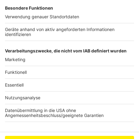
im Bundestag stimmen erneut darüber ab, ob Friedrich
Merz der nächste Bundeskanzler wird. Er braucht
wieder eine absolute Mehrheit, also 316 Stimmen. Im
ersten Wahlgang hatte er nur 310 Stimmen erhalten.
Die Grünen im Bundestag wollen ihm nach Angaben der
Fraktionsspitze mit ihren Stimmen allerdings auch in
diesem Durchgang nicht zur Kanzlerschaft verhelfen.
Anzeige
Anzeige
Anzeige