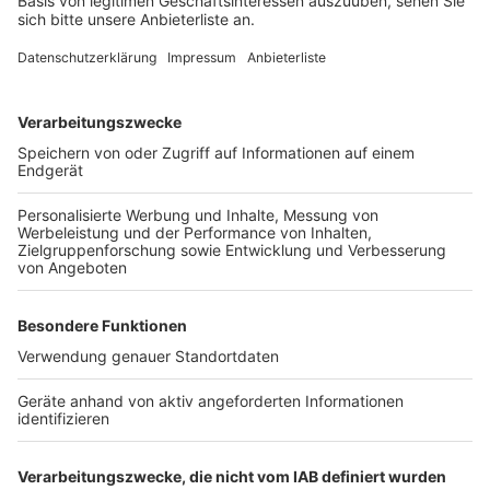
Anbau mit Jungpflanzen. "Die haben schon alles, was
sie brauchen. Mit Saatgut muss man viel mehr
aufpassen. Da muss ich unbedingt auch darauf achten,
dass die Temperaturen stimmen oder dass das Licht
stimmt. Das sind alles schwierige Sachen", erläutert
sie. Beim Gießen sollte Vorsicht gelten. Der Rat der
Expertin: "Man muss natürlich ausreichend wässern,
aber nicht zu viel. Wer sich unsicher ist, hält seinen
Daumen auf die Erde und spürt selbst, ob die Pflanze
Wasser benötigt oder eben nicht."
Wann mit dem Anbau beginnen? Salat oder Kohlrabi
können auch bei Minusgraden angebaut werden.
Tomaten, Paprika und Gurken sollten dann gepflanzt
werden, wenn sicher ist, dass es keinen Frost mehr
gibt. Ein guter Zeitpunkt, ab spätestens Mai hohen
Lebensmittelpreisen zu trotzen.
Autoren: Nina Tenhaef & Joachim Schultheis