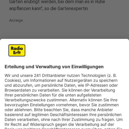
Garten erübrigt werden, bei dem man es in Ruhe
anpflanzen kann", so die Gartenexpertin.
Anzeige
Schritte zum richtigen Anbau
Anzeige
Anzeige
Was für Niemann ganz wichtig ist: zum Anbau braucht
man spezielle Erde - bestenfalls Gemüseerde aus den
Gartencentern. "Die Erde ist die Wurzel der Pflanze,
mit ihr hat sie einen guten Start ins Leben", so
Niemann. Das bedeutet: Gartenerde aus dem
Discounter empfiehlt sie nicht empfohlen. Sie rät zum