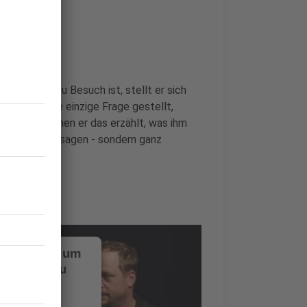
nde
er bei uns zu Besuch ist, stellt er sich
i wird keine einzige Frage gestellt,
rückt, zu denen er das erzählt, was ihm
 Promotionaussagen - sondern ganz
ustimmung, um
-Service zu