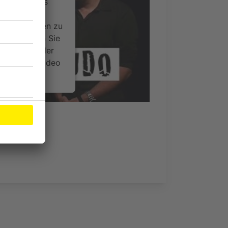
ervice eines
ideoinhalte
ce kann Daten zu
 Bitte lesen Sie
timmen Sie der
um dieses Video
.
onen
nsent Management