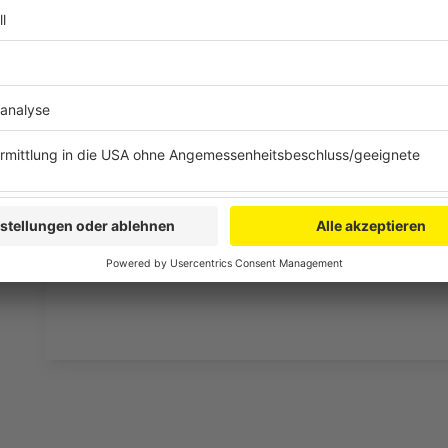
Wir verwenden einen S
Drittanbieters, um V
einzubetten. Dieser Servi
Ihren Aktivitäten sammeln.
die Details durch und s
Nutzung des Service zu, 
anzusehen
Mehr Informati
Fünf für Thomas D. & Smudo
Akzeptieren
Anzeige
powered by
Usercentrics Co
Platform