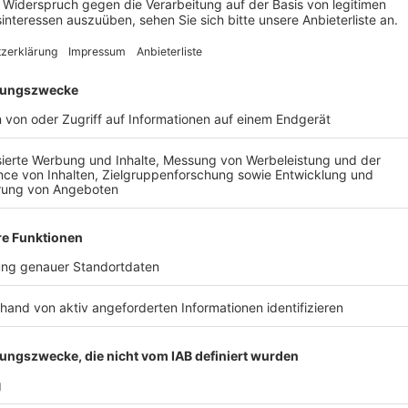
Ein Promi, keine Fragen und fünf Gegenstä
Anzeige
Wenn ein Popstar, Comedian, Schauspieler oder Politik
auch dem besonderen Video-Interview „Fünf für". Dabe
sondern dem Gast einfach fünf Dinge in die Hand ged
als Erstes einfällt. Keine Standardantworten, keine
persönliche Geschichten - das ist „Fünf für"!
Anzeige
Wir benötigen Ihre Z
den YouTube Video
laden!