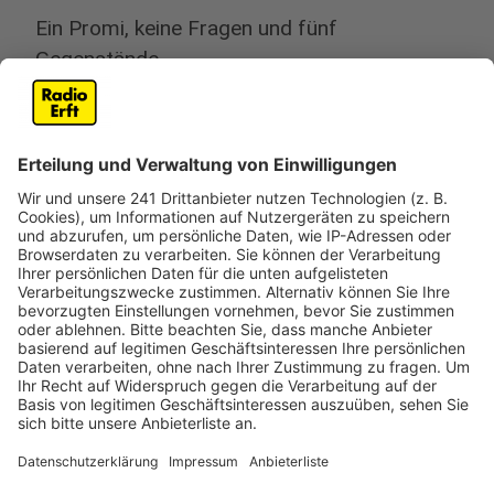
Ein Promi, keine Fragen und fünf
Gegenstände
Anzeige
Wenn ein Popstar, Comedian, Schauspieler oder
Politiker bei uns zu Besuch ist, stellt er sich auch dem
besonderen Video-Interview „Fünf für". Dabei wird
keine einzige Frage gestellt, sondern dem Gast
einfach fünf Dinge in die Hand gedrückt, zu denen er
das erzählt, was ihm als Erstes einfällt. Keine
Standardantworten, keine Promotionaussagen -
sondern ganz persönliche Geschichten - das ist „Fünf
für"!
Anzeige