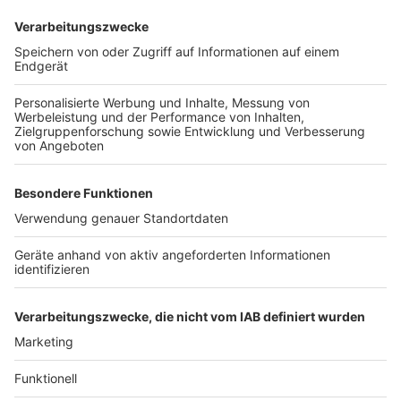
Wir benötigen Ihre
Zustimmung, um den YouTube
Video-Service zu laden!
Wir verwenden einen Service eines
Drittanbieters, um Videoinhalte
einzubetten. Dieser Service kann
Daten zu Ihren Aktivitäten
sammeln. Bitte lesen Sie die
Details durch und stimmen Sie der
Nutzung des Service zu, um dieses
Video anzusehen.
Mehr Informationen
Fünf für The BossHoss
Akzeptieren
Anzeige
powered by
Usercentrics Consent
Management Platform