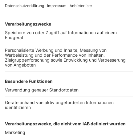
Wir benötigen Ihre
Zustimmung, um den YouTube
Video-Service zu laden!
Wir verwenden einen Service eines
Drittanbieters, um Videoinhalte
einzubetten. Dieser Service kann
Daten zu Ihren Aktivitäten
sammeln. Bitte lesen Sie die
Details durch und stimmen Sie der
Nutzung des Service zu, um dieses
Video anzusehen.
Mehr Informationen
Fünf für Sami Slimani
Akzeptieren
Anzeige