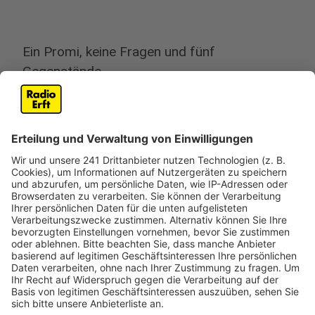
Ein Promi, keine Fragen und fünf
Gegenstände
Anzeige
Wenn ein Popstar, Comedian, Schauspieler oder
Politiker bei uns zu Besuch ist, stellt er sich auch dem
besonderen Video-Interview „Fünf für". Dabei wird
keine einzige Frage gestellt, sondern dem Gast
einfach fünf Dinge in die Hand gedrückt, zu denen er
das erzählt, was ihm als Erstes einfällt. Keine
Standardantworten, keine Promotionaussagen -
sondern ganz persönliche Geschichten - das ist „Fünf
für"!
Anzeige