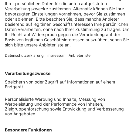
Straße in Frechen bezogen, der Großteil der
Lehrveranstaltungen findet aber wegen der
Corona-Lage nur online statt.
Veröffentlicht:
Mittwoch, 24.06.2020 15:26
Anzeige
Das soll sich aber ändern: Schon nächste Woche
dürfen auch wieder Gruppen von 30 Studierenden
unter den Abstandsregeln unterrichtet werden. In
Frechen werden zum Beispiel Fächer wie
Wirtschaftsingenieurswissenschaften,
Modemanagement oder Betriebswirtschaft
angeboten. Den alten Standort in Pulheim gibt die
Hochschule jetzt auf. In der nächsten Woche