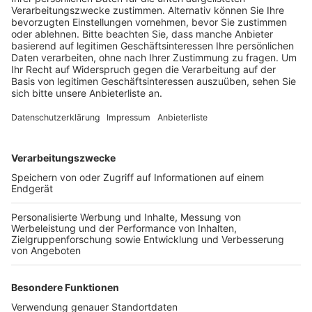
eigenen Angaben nicht finden können.
Veröffentlicht:
Dienstag, 01.09.2020 15:44
Anzeige
Nachdem inzwischen alle 85 Hochzeitsgäste auf das
Virus getestet wurden, weiten die Behörden die Tests
jetzt auf deren Kontaktpersonen aus. Damit wird wohl
erst in wenigen Tagen klar sein, wie groß das Ausmaß
der Ansteckung wirklich ist. Laut Kreis hatten die
Menschen, die bei der Feier waren, besonders viele
berufliche und private Kontakte, so dass unter
anderem auch zwei Kitas, eine Schule und ein
Fußballverein betroffen sind. Bisher sind 23 Gäste
positiv getestet worden, die meisten von ihnen
kommen aus Hürth.