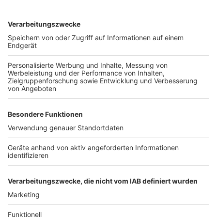
Kulturwochen sei unter diesen Umständen nicht
möglich. Die Stadt hofft jedoch, 2028 wieder
Kulturwochen mit einem vielfältigen Programm in
Frechen anbieten zu können.
Anzeige
Weitere Themen von Rhein und Erft
Anzeige
Kerpen/Frechen: WortReich bekommt Preis ohne
Feier
Streiks in Köln ausgeweitet
Brühl: Tonies für Senioren in der Stadtbücherei
Anzeige