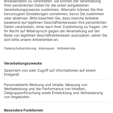
gehalten. Über 170 Einsätze musste sie nach dem
starken Regen abarbeiten.
Veröffentlicht:
Samstag, 15.08.2020 21:20
Anzeige
Besonders betroffen ist Frechen-Königsdorf.
Einsatzkräfte aus Kerpen-Manheim, Bergheim, und
Quadrath-Ichendorf haben die Kollegen in Frechen
unterstützt. Unter anderem wurde die Bonnstraße
Richtung Hürth überflutet – sie war deshalb mehrere
Stunden voll gesperrt. Außerdem ist in Elsdorf-
Heppendorf auf dem Aher Kirchweg ein Telefonmast