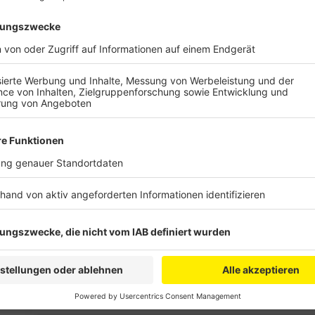
Zuletzt musste die Stabilität der Böschung am Fuß 
berechnet werden. Dieses Problem ist zur Erleichte
Neuplanung hat aber mehrere Monate gekostet.
Hinzu kommt, dass Stahlteile für die Brücke in Belgi
wegen Corona aber lahmgelegt war. Das übernahm ein
aber nicht eingehalten werden.
Der Landesbetrieb Straßen.NRW geht aktuell von ein
Von der neuen Auf- und Abfahrt der A4 versprechen 
Horremer und Quadrath-Ichendorfer Erleichterungen,
zurück.
Anzeige