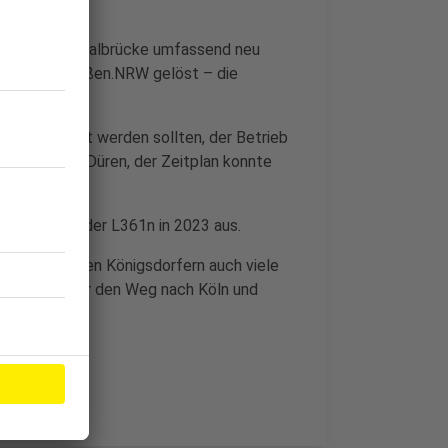
der riesigen Talbrücke umfassend neu
rung von Straßen.NRW gelöst – die
en angefertigt werden sollten, der Betrieb
 Experte in Düren, der Zeitplan konnte
er Freigabe der L361n in 2023 aus.
sich neben den Königsdorfern auch viele
 vor allem für den Weg nach Köln und