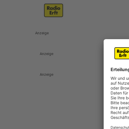
Anzeige
Anzeige
Anzeige