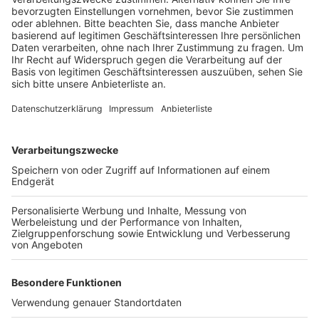
Veröffentlicht:
Freitag, 24.06.2022 09:55
Anzeige
Danach ist diese Variante zwar die teuerste aber auch
haltbarer als zum Beispiel die reparaturanfällige
Kachelvariante. Die höheren Anschaffungskosten von
von 1,7 Millionen Euro würden sich aber durch die lange
Haltbarkeit wirtschaftlich kompensiert, heißt es von
der Perspektive für Frechen. Jetzt gehen die
Planungen für mögliche Arbeiten nach der laufenden
Badesaison weiter. Denn auch die Technik im Freibad
ist sanierungsbedürftig.
Anzeige