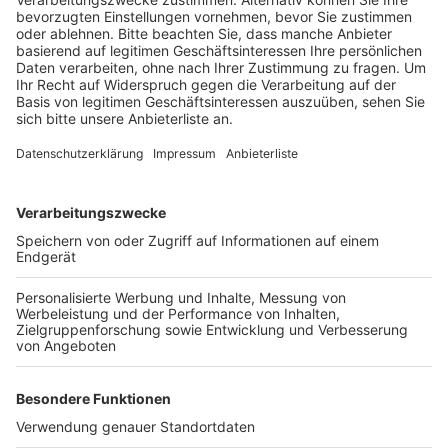
Anzeige
Am nächsten Morgen war der beschädigte Automat
dann entdeckt worden. An Geld und Zigaretten sind
die Täter nicht gekommen, heißt es. Die Polizei hat die
Spuren gesichert und sucht jetzt weitere Zeugen, die
in er letzten Nacht gegen 2 Uhr etwas an der Kreuzung
Dürer Straße/Brauweiler Straße beobachtet haben.
Ermittler des Kriminalkommissariats 22 nehmen alle
Hinweise zur Tat oder zur Identität des Täters unter
der Rufnummer 02233 52-0 oder per E-Mail an
poststelle.rhein-erft-kreis@polizei.nrw.de
entgegen.
Anzeige