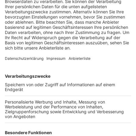
rund 280 Einsatzkräfte stationiert, um im
Bedarfsfall in Köln Hilfe zu leisten. Jetzt hat die
Stadt eine Bilanz zu, Bereitstellungsraum
gezogen.
Veröffentlicht:
Freitag, 05.07.2024 13:37
Anzeige
Danach kamen weit mehr als 90 Prozent der
Einsatzkräfte aus dem Ehrenamt und hatten teilweise
noch An- und Abfahrten von ein bis zwei Stunden zu
bewältigen. Für die fünf Spieltage sind so über 12.500
ehrenamtliche Stunden zusammengekommen, heißt es
von der Stadt. Mit dabei waren zum Beispiel viele
Freiwillige Feuerwehren, das Deutsche Rote Kreuz
oder das THW aus ganz NRW. Damit die Einsatzkräfte
auch während der Bereitschaft auch gut versorgt