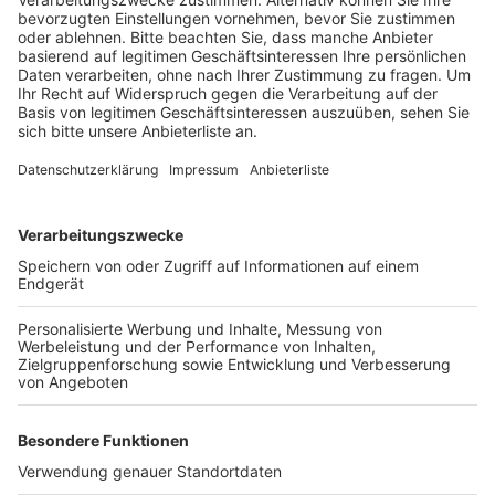
Anzeige
Im Netz können sich alle Interessierten die Fahrräder
anschauen, die zum Kauf angeboten werden. Los geht
es dann am Donnerstag ab 17 Uhr. Die Auktion dauert
zehn Tage und ist rund um die Uhr möglich. Die
angebotenen Fahrräder warten seit sechs Monaten
auf ihre Besitzer im Fundbüro, deshalb müssen sie
nicht länger aufbewahrt werden. Allerdings wurden die
Räder vorher nicht gecheckt und es gibt auch keine
Garantie oder Umtauschrecht.
Hier
geht es zur
Auktion.
Anzeige