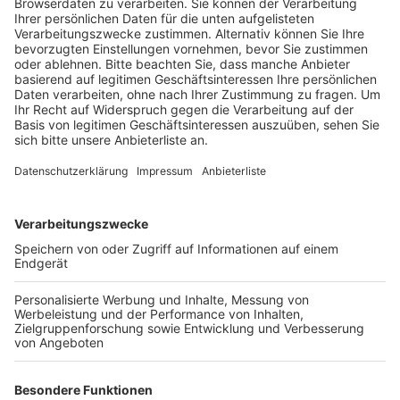
Anzeige
Sie mussten Angaben zu ihren Arbeitsverträgen
machen. Ergebnis: Ein Mann aus Pakistan war illegal in
der Firma beschäftigt. Auffälligkeiten gab es bei einer
Arbeitsvermittlungsfirma aus Ungarn, sie wird jetzt
genauer kontrolliert. Außerdem wurden die
Sammelunterkünfte überprüft - sie waren in Ordnung.
Anzeige
Die „Finanzkontrolle Schwarzarbeit“ macht fast täglich
Kontrollen, allerdings nicht immer in dieser Größe. Die
Fleischbranche steht derzeit im Fokus, nachdem
Missstände in den Unterkünften der Arbeiter in der
Fleischindustrie nach einem massenhaften Corona-