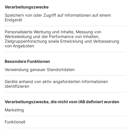
Personalausweis oder Reisepass mitzunehmen und
wenn möglich auch die Wahlbenachrichtigung.
Außerdem muss man eine eidesstattliche
Versicherung abgeben, dass man die Unterlagen nicht
erhalten hat. Jetzt noch Unterlagen in die Post zu
geben, macht keinen Sinne mehr, weil nicht sicher ist,
dass sie rechtzeitig ankommen. Also am besten seinen
Umschlag im Wahlbüro abgeben oder in den Stadt-
Briefkasten am Rathaus-Eingang schmeissen. Der wird
Sonntag um 18 Uhr noch mal geleert und die
Stimmzettel darin mit ausgezählt. Das Wahlbüro hat
nur noch bis Freitag 18 Uhr geöffnet.Dass jemand so
doppelt wählt, ist laut Stadt ausgeschlossen: die
Mitarbeiter würden das abgleichen und dann die alten,
nicht erhalteten Unterlagen für ungültig erklären.
Anzeige