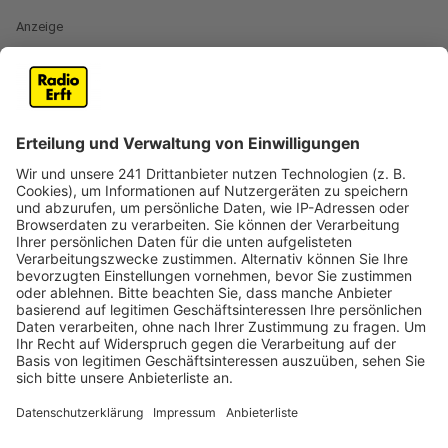
Anzeige
Laut Stadt haben einige Bürger die Unterlagen
teilweise schon vor Wochen beantragt und noch
immer nicht im Briefkasten gehabt. Das könne aber
nicht an der Verwaltung liegen, man bearbeite
Briefwahl-Anträge immer schnell, oft am gleichen Tag,
heißt es. Inzwischen häufen sich bei der Stadt Frechen
die Beschwerden. Und die Deutsche Post behauptet
demnach, dass die Dokumente zugestellt wurden. Das
glaubt die Verwaltung aber nicht so richtig: Die
Wirklichkeit und die Angaben des Dienstleisters
passen demnach nicht überein.
Frechen rät allen, die noch keine Briefwahl-Unterlagen
haben, ins Wahlbüro in der Fußgängerzone zu gehen
oder gleich vor Ort zu wählen. Wichtig sei,