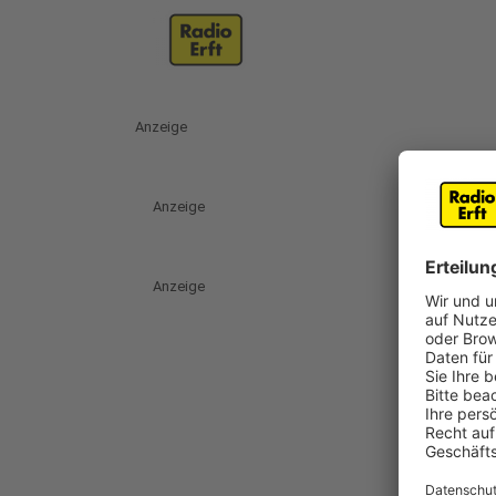
Anzeige
Anzeige
Anzeige