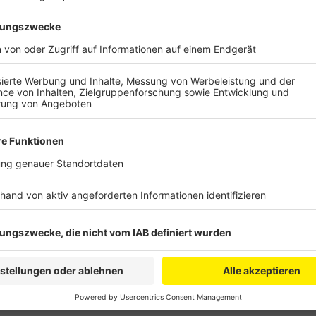
Zuerst brannte es um kurz vor 1 Uhr in der Nacht an 
Feuer auch ein Carport. Gegen 7 Uhr brannten dann z
Fischmaar“. Um 18 Uhr musste die Feuerwehr dann n
Stunden später wieder in die Elisabethstraße. Die Pol
fassen und bittet daher die Menschen nochmal dring
videos
des mutmaßlichen Serientäters anzuschauen. F
die Polizei eine Belohnung von 1.000 Euro ausgesetzt
Anzeige