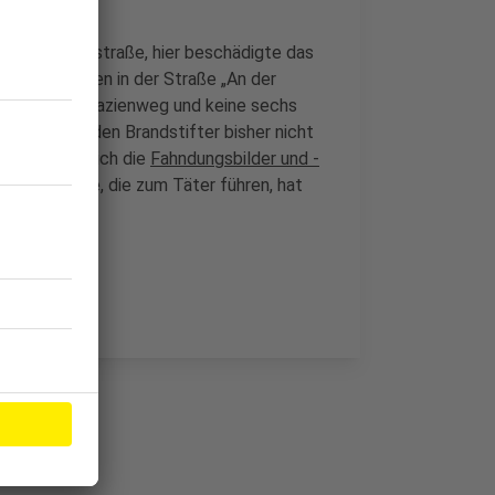
der Elisabethstraße, hier beschädigte das
wei Mülltonnen in der Straße „An der
och in den Akazienweg und keine sechs
izei konnte den Brandstifter bisher nicht
end darum, sich die
Fahndungsbilder und -
ür Hinweise, die zum Täter führen, hat
.