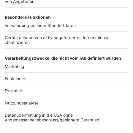
gefälschten Konto sollen sie sich als Frau ausgegeben
haben.
Nach Polizeiangaben hatten die Angreifer den Opfern
später unter anderem ein hochwertiges Mountainbike
und eine Geldbörse geklaut. In zwei weiteren Fällen
blieb es nur bei Raubversuchen. Die Polizei geht aber
davon aus, dass es noch weitere Überfälle gegeben
hat und bittet weitere Opfer darum, sich zu melden.
Anzeige
Anzeige