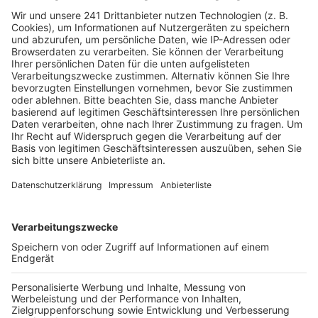
mehrere Tage im Krankenhaus verbringen
mussten. Jetzt hat die Polizei vier Minderjährige
als Tatverdächtige identifiziert.
Veröffentlicht:
Montag, 08.07.2024 17:00
Anzeige
Schon letzte Woche durchsuchten Beamte in Frechen
mehrere Wohnungen und trafen dabei auf die
Jugendlichen. Dabei stellten sie die Handys der
Jugendlichen und einen Baseballschläger sicher. Ob es
sich dabei um eine Tatwaffe handelt, müssen die
Ermittler noch klären.
Die Jugendlichen sollen über eine Internetplattform
Kontakt mit den späteren Opfern aufgenommen und
ein erotisches Treffen vereinbart haben – mit einem