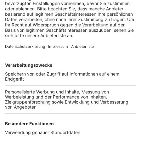
Veröffentlicht:
Donnerstag, 25.06.2020 11:53
Anzeige
Am Überweg wartete bereits ein anderes Auto, als aus
der Gegenrichtung zeitgleich der Transporter kam. Die
60-Jährige nahm offenbar nur das wartende Auto wahr
und übersah den von links kommenden Transporter, der
zwar noch abbremste, aber die Frau erfasste. Die 60-
Jährige wurde schwer verletzt ins Krankenhaus
gebracht. Der Fahrer des Transporters blieb
unverletzt.
Anzeige