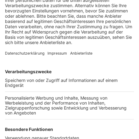
Veröffentlicht:
Mittwoch, 07.02.2024 14:44
Anzeige
Bis zu den Sommerferien nehmen 20 Jugendliche an
der AG teil, vor allem aus den fünften und siebten
Klassen des Gymnasiums. Für sie gibt es sowohl
Theorie als auch Praxis: also zum Beispiel einen
Rundgang durch die Wache und die Besichtigung der
Fahrzeuge. Aber auch ein Erste-Hilfe-Crash-Kurs steht
auf dem Stundenplan und eine Anleitung, wie man
eigentlich einen Feuerlöscher nutzt. Die Feuerwehr AG
in Frechen ist nicht die einzige im Kreis. Schon seit
über zwei Jahren läuft ein ähnliches Angebot am
Europagymnasium in Kerpen.