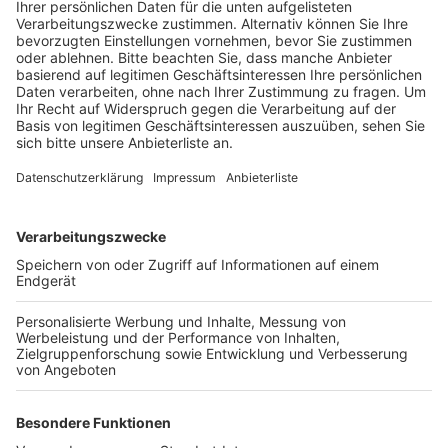
Anzeige
In über 100 Städten in ganz Deutschland gehen Kinder
und Jugendliche dieses Wochenende wieder für mehr
Verkehrssicherheit auf die Straße, zum ersten Mal ist
auch Frechen dabei. Dabei fahren die Teilnehmer mit
Fahrräder, Lastenrädern oder Laufrädern in einem
Demozug durch die Stadt, um auf sich aufmerksam zu
machen. Die Aktion fordert vor allem
kinderfreundlichere Straßen mit breiten und
geschützten Radwegen. Mitmachen können alle, die
sich für ein fahrradfreundliches Frechen einsetzen
wollen und ein verkehrssicheres Fahrrad haben. Um 15
Uhr startet die Fahrraddemo auf dem Johann-
Schmitz-Platz vor der Stadtbücherei. Durch Frechen
geht es dann bis zum Spielplatz an der Adolph-