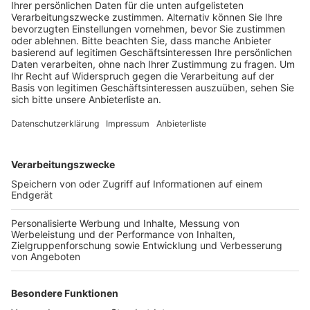
heißt es.
Veröffentlicht:
Mittwoch, 28.09.2022 18:50
Anzeige
Deshalb richtet die Stadt ihren Blick jetzt auf
Leerstände in privater Hand. Eigentümer seien
aufgerufen, sich zu melden, man prüfe gerne jedes
Angebot, ob die leerstehenden Räume geeigneter
Wohnraum sein könnten, heißt es. Laut Verwaltung
leben aktuell rund 500 Geflüchtete aus der Ukraine und
anderen Ländern in Frechen – meist in
Sammelunterkünften – und pro Woche kämen im
Schnitt 14 neue Flüchtlinge an.
Kontakt bei der Stadtverwaltung ist Klaus Wieland:
02234-501-1379 oder Kontakt per Mail an