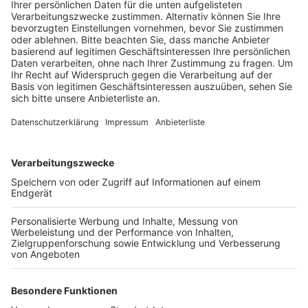
gab.
Veröffentlicht:
Mittwoch, 23.11.2022 15:10
Anzeige
Seit dem Sommer fährt der Bus die drei östlichen
Haltestellen am Nachmittag nicht mehr an, so dass die
betroffenen Fahrgäste bis zur Haltestelle Gleueler
Straße laufen müssen. Bei den Personen handelt es
sich laut Verwaltung insbesondere um Menschen mit
eingeschränkter Mobilität, die auf eine nahegelegene
ÖPNV-Haltetselle angewiesen sind. Deswegen wird
die Stadt knapp 600 Euro pro Jahr zuschießen, damit
der 145er ein Mal pro Stunde vom Unterdorf Richtung
City fahren kann. Die KVB hatte den Linienweg im
Sommer geändert, um Kosten zu sparen und die
Verbindung für die anderen Fahrgäste schneller zu