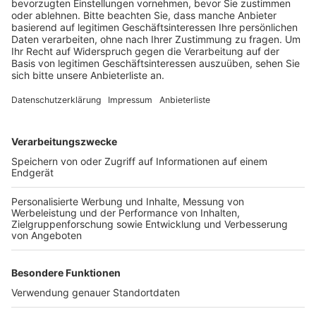
Veröffentlicht:
Sonntag, 17.05.2020 10:21
Anzeige
Dabei geriet sie auf die Gegenfahrbahn. Hier stieß sie
gegen den Anhänger eines Kleintransporters. Ihr
Wagen durchbrach einen Weidezaun, überschlug sich
und blieb im Feld liegen. Der Anhänger, ein
Imbisswagen, wurde durch die Wucht des Aufpralls
von der Zugmaschine abgerissen und rollte ins Feld.
Die L93 war für rund drei Stunden gesperrt.
Anzeige