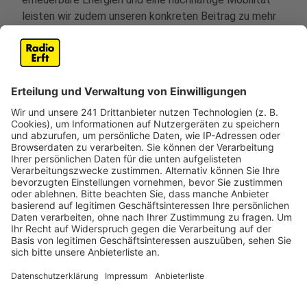
leisten wir zudem unseren konkreten Beitrag zu mehr
Klimaschutz auf kommunaler Ebene.
In welchen Bereichen würden Sie die Investitionen
gerne kürzen?
Kürzungen sind immer schmerzhaft, aber notwendig
dort, wo Strukturen nicht effizient sind. Ich sehe
weitere Potenziale in der stärkeren Digitalisierung der
Verwaltung – weniger Papier, mehr Geschwindigkeit,
weniger Kosten. Gleichzeitig setzen wir konsequent
fort, die kreiseigenen Gebäude energetisch zu
modernisieren und mit Photovoltaikanlagen
auszustatten – das führt zu Einsparungen bei den
Betriebskosten und entlastet unseren Haushalt.
Wie und wo engagieren Sie sich in Ihrer Freizeit?
In meiner Freizeit verbringe ich gerne Zeit mit meiner
Familie – sei es bei gemeinsamen Ausflügen, beim