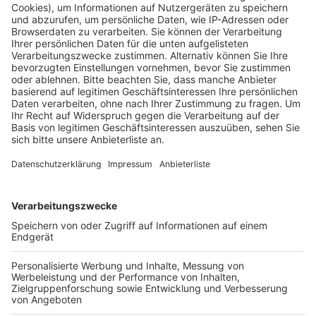
Aushang zu veröffentlichen.
Veröffentlicht:
Dienstag, 20.05.2025 17:56
Anzeige
Keine Auswirkungen auf
Bürgermeisterkandidaten
Anzeige
In Kerpen müssen CDU, Linke und Piraten ihre
Kandidaten für die anstehende Kommunalwahl wohl
noch einmal neu aufstellen. Grund ist ein Formfehler
des Wahlbüros. Das hatte versäumt, die für die Wahl
ausgewählten Wahlbezirke per Aushang zu
veröffentlichen. Allerdings muss dieser Beschluss